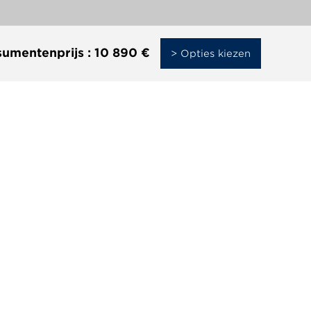
umentenprijs :
10 890 €
> Opties kiezen
AIXAM PRO
After-sales
Nieuws