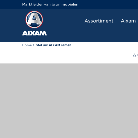
Cookies beheer paneel
Marktleider van brommobielen
Assortiment
Aixam
Home
>
Stel uw AIXAM samen
As