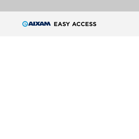
EASY ACCESS
De merken van de AIXAM Groep,
specialisten in de verkoop van auto's zonder rijbewijs
Ontvang nieuws en informatie van AIXAM