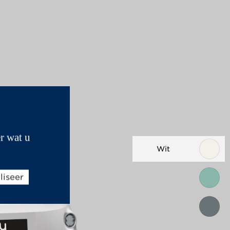
r wat u
Wit
liseer