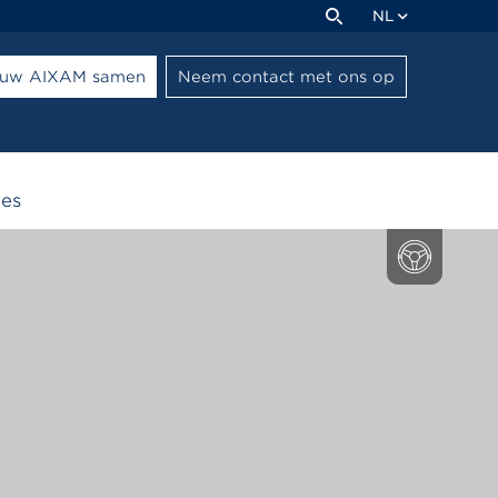
NL
l uw AIXAM samen
Neem contact met ons op
ies