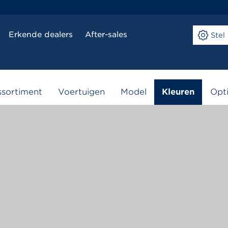
Erkende dealers
After-sales
Ste
Stel uw AIXAM samen
sortiment
Voertuigen
Model
Kleuren
Opt