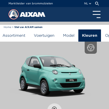
Cookies beheer paneel
Marktleider van brommobielen
NL
Home
>
Stel uw AIXAM samen
Stel uw AIXAM samen
Assortiment
Voertuigen
Model
Kleuren
O