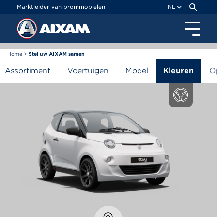
Cookies beheer paneel
Marktleider van brommobielen
NL
Home
>
Stel uw AIXAM samen
Stel uw AIXAM samen
Assortiment
Voertuigen
Model
Kleuren
O