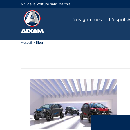
Panneau de gestion des cookies
N°1 de la voiture sans permis
Nos gammes
L'esprit 
Accueil
>
Blog