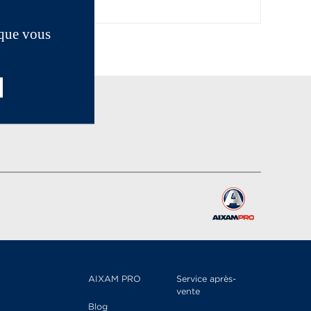
 que vous
AIXAM PRO
Service après-
vente
Blog