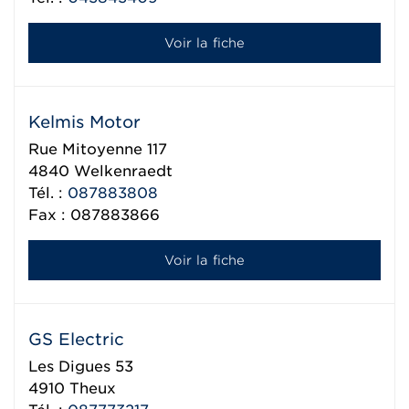
Voir la fiche
Kelmis Motor
Rue Mitoyenne 117
4840
Welkenraedt
Tél. :
087883808
Fax : 087883866
Voir la fiche
GS Electric
Les Digues 53
4910
Theux