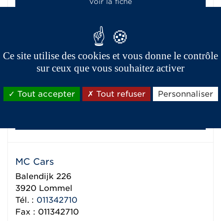
Voir la fiche
Garage Lambrechts
Ce site utilise des cookies et vous donne le contrôle
Sint-Truidersteenweg 433
sur ceux que vous souhaitez activer
3840
Hoepertingen (Borgloon)
Tél. :
012741406
Tout accepter
Tout refuser
Personnaliser
Fax : 012671593
Voir la fiche
MC Cars
Balendijk 226
3920
Lommel
Tél. :
011342710
Fax : 011342710