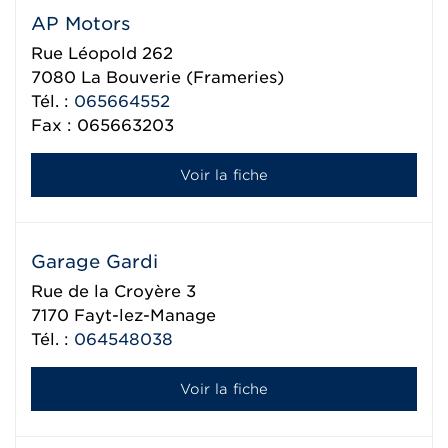
AP Motors
Rue Léopold 262
7080
La Bouverie (Frameries)
Tél. :
065664552
Fax : 065663203
Voir la fiche
Garage Gardi
Rue de la Croyère 3
7170
Fayt-lez-Manage
Tél. :
064548038
Voir la fiche