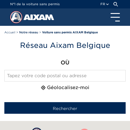
Panneau de gestion des cookies
N°1 de la voiture sans permis
FR
Accueil
>
Notre réseau
>
Voiture sans permis AIXAM Belgique
Réseau Aixam Belgique
OÙ
Géolocalisez-moi