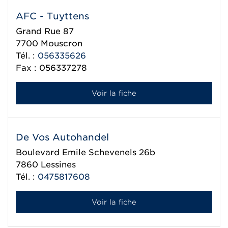
AFC - Tuyttens
Grand Rue 87
7700
Mouscron
Tél. :
056335626
Fax : 056337278
Voir la fiche
De Vos Autohandel
Boulevard Emile Schevenels 26b
7860
Lessines
Tél. :
0475817608
Voir la fiche