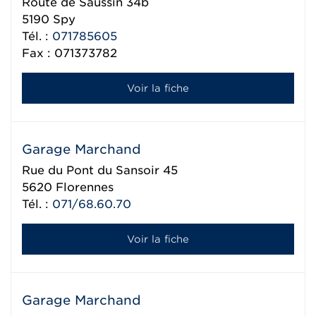
Route de Saussin 34b
5190
Spy
Tél. :
071785605
Fax : 071373782
Voir la fiche
Garage Marchand
Rue du Pont du Sansoir 45
5620
Florennes
Tél. :
071/68.60.70
Voir la fiche
Garage Marchand