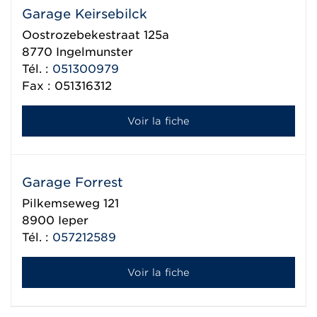
Garage Keirsebilck
Oostrozebekestraat 125a
8770
Ingelmunster
Tél. :
051300979
Fax : 051316312
Voir la fiche
Garage Forrest
Pilkemseweg 121
8900
Ieper
Tél. :
057212589
Voir la fiche