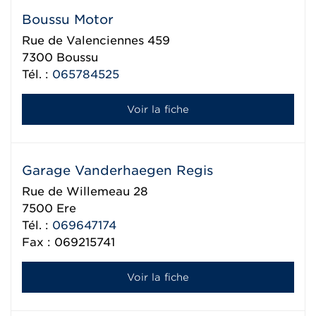
Boussu Motor
Rue de Valenciennes 459
7300
Boussu
Tél. :
065784525
Voir la fiche
Garage Vanderhaegen Regis
Rue de Willemeau 28
7500
Ere
Tél. :
069647174
Fax : 069215741
Voir la fiche