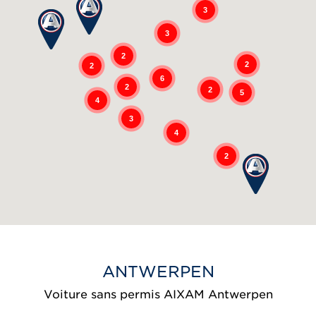
3
3
2
2
2
6
2
2
5
4
3
4
2
ANTWERPEN
Voiture sans permis AIXAM Antwerpen