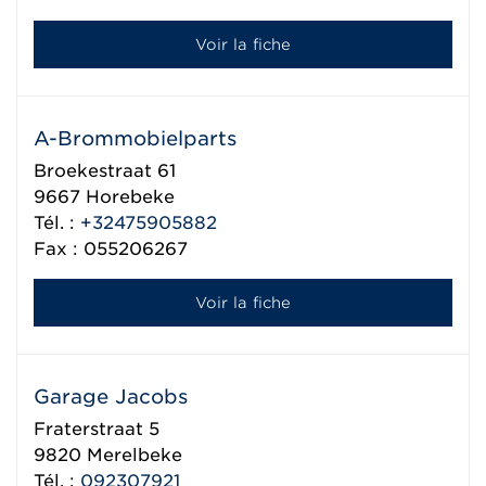
Voir la fiche
A-Brommobielparts
Broekestraat 61
9667
Horebeke
Tél. :
+32475905882
Fax : 055206267
Voir la fiche
Garage Jacobs
Fraterstraat 5
9820
Merelbeke
Tél. :
092307921