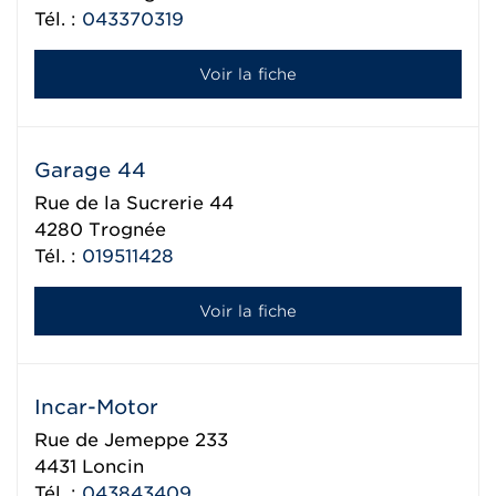
Tél. :
043370319
Voir la fiche
Garage 44
Rue de la Sucrerie 44
4280
Trognée
Tél. :
019511428
Voir la fiche
Incar-Motor
Rue de Jemeppe 233
4431
Loncin
Tél. :
043843409