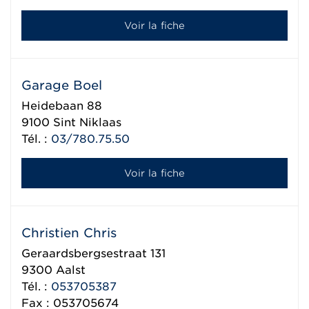
Voir la fiche
Garage Boel
Heidebaan 88
9100
Sint Niklaas
Tél. :
03/780.75.50
Voir la fiche
Christien Chris
Geraardsbergsestraat 131
9300
Aalst
Tél. :
053705387
Fax : 053705674