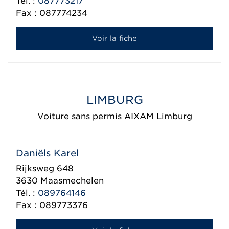
Tél. :
087773217
Fax : 087774234
Voir la fiche
LIMBURG
Voiture sans permis AIXAM Limburg
Daniëls Karel
Rijksweg 648
3630
Maasmechelen
Tél. :
089764146
Fax : 089773376