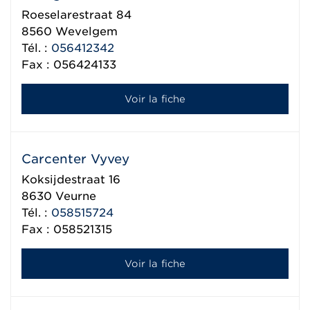
Roeselarestraat 84
8560
Wevelgem
Tél. :
056412342
Fax : 056424133
Voir la fiche
Carcenter Vyvey
Koksijdestraat 16
8630
Veurne
Tél. :
058515724
Fax : 058521315
Voir la fiche