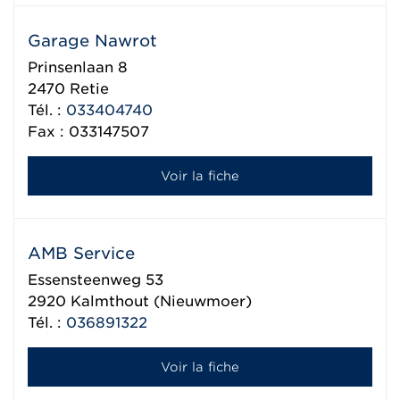
Garage Nawrot
Prinsenlaan 8
2470
Retie
Tél. :
033404740
Fax : 033147507
Voir la fiche
AMB Service
Essensteenweg 53
2920
Kalmthout (Nieuwmoer)
Tél. :
036891322
Voir la fiche