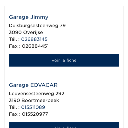
Garage Jimmy
Duisburgsesteenweg 79
3090
Overijse
Tél. :
026883145
Fax : 026884451
Voir la fiche
Garage EDVACAR
Leuvensesteenweg 292
3190
Boortmeerbeek
Tél. :
015511089
Fax : 015520977