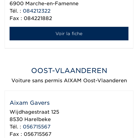
6900
Marche-en-Famenne
Tél. :
084212322
Fax : 084221882
Voir la fiche
OOST-VLAANDEREN
Voiture sans permis AIXAM Oost-Vlaanderen
Aixam Gavers
Wijdhagestraat 125
8530
Harelbeke
Tél. :
056715567
Fax : 056715567