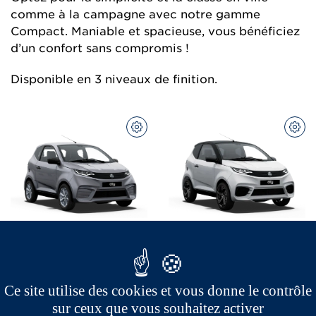
comme à la campagne avec notre gamme
Compact. Maniable et spacieuse, vous bénéficiez
d’un confort sans compromis !
Disponible en 3 niveaux de finition.
CONFIGUREZ
CON
City Pack
City Sport
à partir de 
15 290 
€
à partir de 
17 190 
€
Flip key
pour verrouillage
Existe aussi en version
centralisé
électrique
Ce site utilise des cookies et vous donne le contrôle
sur ceux que vous souhaitez activer