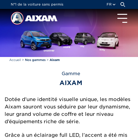
Panneau de gestion des cookies
N°1 de la voiture sans permis
FR
Accueil
>
Nos gammes
>
Aixam
Gamme
AIXAM
Dotée d’une identité visuelle unique, les modèles
Aixam sauront vous séduire par leur dynamisme,
leur grand volume de coffre et leur niveau
d’équipements riche de série.
Grâce à un éclairage full LED, l’accent a été mis