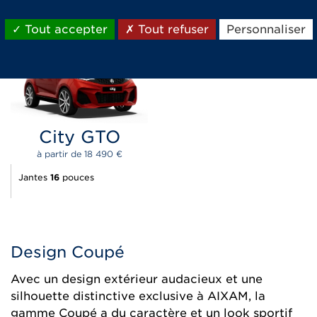
Tout accepter
Tout refuser
Personnaliser
CONFIGUREZ
City GTO
à partir de 
18 490 
€
Jantes
16
pouces
Design Coupé
Avec un design extérieur audacieux et une
silhouette distinctive exclusive à AIXAM, la
gamme Coupé a du caractère et un look sportif