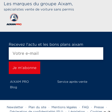
Les marques du groupe Aixam,
spécialistes vente de voiture sans permis
Recevez l'actu et les bons plans aixam
AIXAM PRO
Service après-vente
Blog
Newsletter
·
Plan du site
·
Mentions légales
·
FAQ
·
Presse
·
Déclaration de confidentialité (EU)
·
Législation
·
Cookies