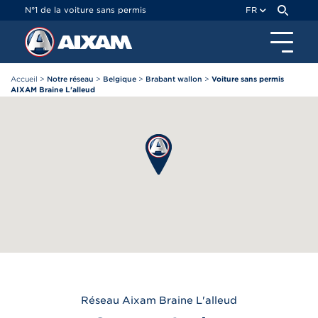
Panneau de gestion des cookies
N°1 de la voiture sans permis
FR
Accueil
>
Notre réseau
>
Belgique
>
Brabant wallon
>
Voiture sans permis
AIXAM Braine L'alleud
Réseau
Aixam
Braine L'alleud