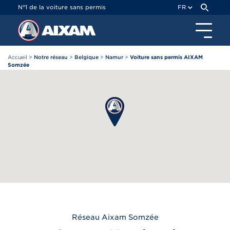
Panneau de gestion des cookies
N°1 de la voiture sans permis
FR
Accueil
>
Notre réseau
>
Belgique
>
Namur
>
Voiture sans permis AIXAM
Somzée
Réseau
Aixam
Somzée