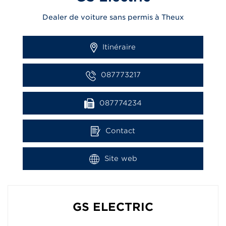
Dealer de voiture sans permis à Theux
Itinéraire
087773217
087774234
Contact
Site web
GS ELECTRIC