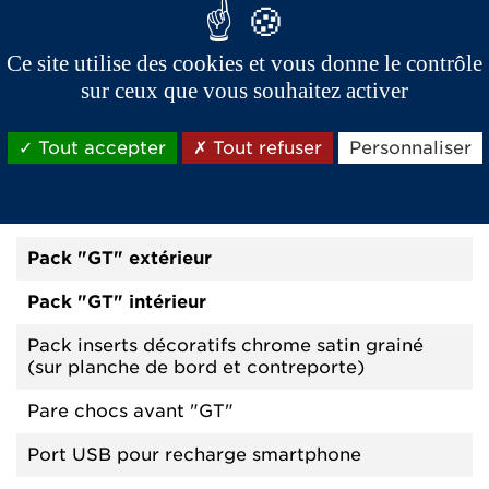
Calandre nid d'abeille noire brillante exclusive
Ce site utilise des cookies et vous donne le contrôle
GT
sur ceux que vous souhaitez activer
Chargeur de téléphone à induction dans
console centrale
Tout accepter
Tout refuser
Personnaliser
Cloison de séparation habitacle/coffre
Insonorisation compartiment moteur stage 3
Pack "GT" extérieur
Pack "GT" intérieur
Pack inserts décoratifs chrome satin grainé
(sur planche de bord et contreporte)
Pare chocs avant "GT"
Port USB pour recharge smartphone