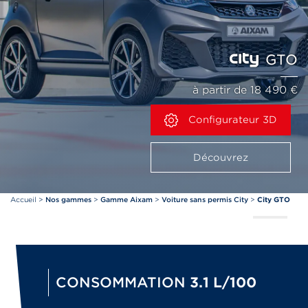
GTO
à partir de 18 490 €
Configurateur 3D
Découvrez
Accueil
>
Nos gammes
>
Gamme Aixam
>
Voiture sans permis City
>
City GTO
CONSOMMATION
3.1 L/100