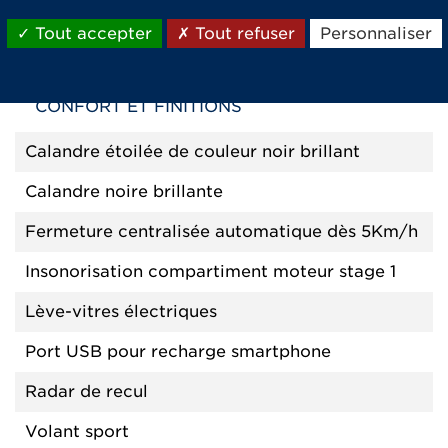
Rétroviseurs gauche et droit avec champs de
Tout accepter
Tout refuser
Personnaliser
rétrovision agrandi réglables de l'intérieur
CONFORT ET FINITIONS
Calandre étoilée de couleur noir brillant
Calandre noire brillante
Fermeture centralisée automatique dès 5Km/h
Insonorisation compartiment moteur stage 1
Lève-vitres électriques
Port USB pour recharge smartphone
Radar de recul
Volant sport