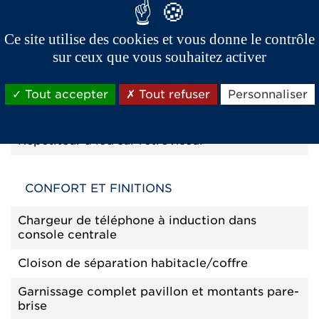
pour chauffage-ventilation-désembuage
Ce site utilise des cookies et vous donne le contrôle
Clignotants à défilement avant et arrière
sur ceux que vous souhaitez activer
Essuie-glace arrière
Tout accepter
Tout refuser
Personnaliser
Pack SUV : garde au sol et position conduite
réhaussée de +50mm
Répétiteur à led sur rétroviseur
CONFORT ET FINITIONS
Chargeur de téléphone à induction dans
console centrale
Cloison de séparation habitacle/coffre
Garnissage complet pavillon et montants pare-
brise