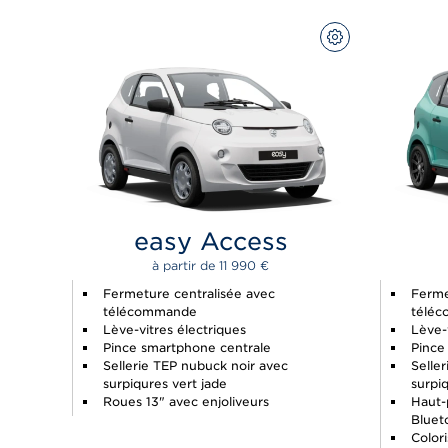
CONFIGUREZ
easy Access
à partir de 
11 990 
€
Fermeture centralisée avec
Ferme
télécommande
télé
Lève-vitres électriques
Lève-v
Pince smartphone centrale
Pince
Sellerie TEP nubuck noir avec
Selle
surpiqures vert jade
surpiq
Roues 13" avec enjoliveurs
Haut-
Bluet
Colori