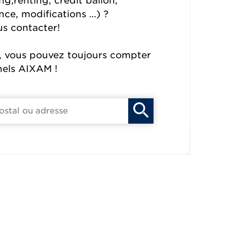
ng,renting, crédit ballon,
nce, modifications …) ?
us contacter!
, vous pouvez toujours compter
nels AIXAM !