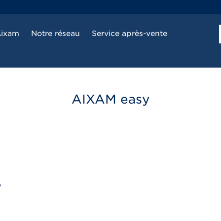
Aixam
Notre réseau
Service après-vente
AIXAM
easy
y