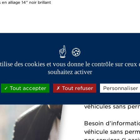
en alliage 14'' noir brillant
utilise des cookies et vous donne le contrôle sur ceux
AIXAM , c'est 
souhaitez activer
points de vent
Belgique
Tout accepter
Tout refuser
Personnaliser
Le réseau AIXAMest
véhicules sans perm
Besoin d’informatio
véhicule sans permi