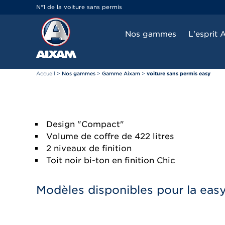
Panneau de gestion des cookies
N°1 de la voiture sans permis
Nos gammes
L'esprit 
Accueil
>
Nos gammes
>
Gamme Aixam
>
voiture sans permis easy
Design "Compact"
Volume de coffre de 422 litres
2 niveaux de finition
Toit noir bi-ton en finition Chic
Modèles disponibles pour la eas