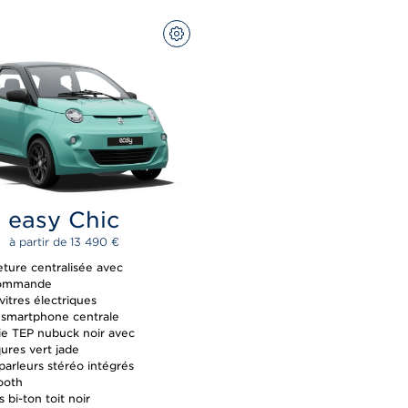
CONFIGUREZ
easy Chic
à partir de 
13 490 
€
ture centralisée avec
commande
itres électriques
 smartphone centrale
rie TEP nubuck noir avec
ures vert jade
parleurs stéréo intégrés
ooth
s bi-ton toit noir