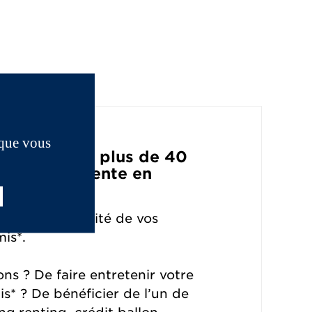
 que vous
un réseau de plus de 40
e et après-vente en
 le relais qualité de vos
is*.
ns ? De faire entretenir votre
s* ? De bénéficier de l’un de