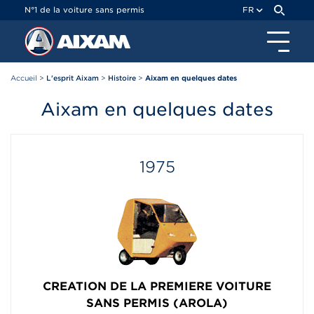
Panneau de gestion des cookies
N°1 de la voiture sans permis
FR
Accueil
>
L'esprit Aixam
>
Histoire
>
Aixam en quelques dates
Aixam en quelques dates
1975
CREATION DE LA PREMIERE VOITURE
SANS PERMIS (AROLA)