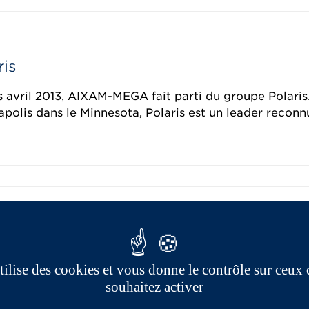
ris
 avril 2013, AIXAM-MEGA fait parti du groupe Polaris
polis dans le Minnesota, Polaris est un leader reconn
ixam
 propose la première gamme de véhicules sans permis
ble nouveau courant de mobilité, la solution électriq
utilise des cookies et vous donne le contrôle sur ceux
trique : une forme de mobilité associée à un courant 
souhaitez activer
ement offre de multiples avantages : plus de confort, 