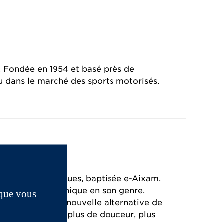
. Fondée en 1954 et basé près de
u dans le marché des sports motorisés.
 100 % électriques, baptisée e-Aixam.
ue d’AIXAM est unique en son genre.
 que vous
de pensée. Cette nouvelle alternative de
plus de silence, plus de douceur, plus