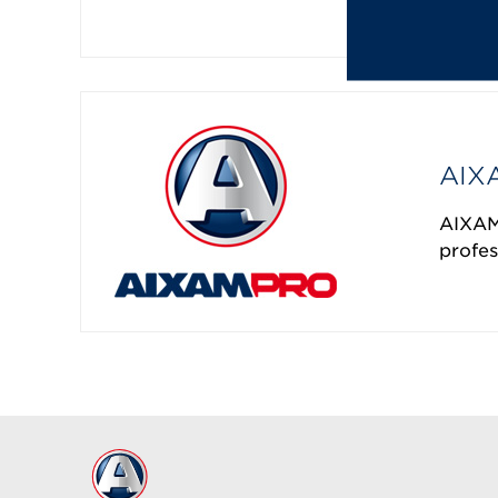
d’agré
AIX
AIXAM
profes