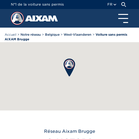
Panneau de gestion des cookies
N°1 de la voiture sans permis
FR
Accueil
>
Notre réseau
>
Belgique
>
West-Vlaanderen
>
Voiture sans permis
AIXAM Brugge
Réseau
Aixam
Brugge