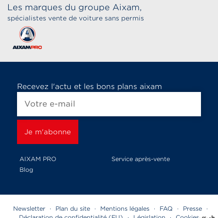
Les marques du groupe Aixam,
spécialistes vente de voiture sans permis
Recevez l'actu et les bons plans aixam
AIXAM PRO
Service après-vente
Blog
Newsletter
·
Plan du site
·
Mentions légales
·
FAQ
·
Presse
·
Déclaration de confidentialité (EU)
·
Législation
·
Cookies