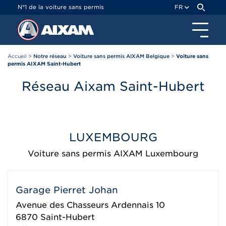
Panneau de gestion des cookies
N°1 de la voiture sans permis
FR
Accueil
>
Notre réseau
>
Voiture sans permis AIXAM Belgique
>
Voiture sans
permis AIXAM Saint-Hubert
Réseau Aixam Saint-Hubert
LUXEMBOURG
Voiture sans permis AIXAM Luxembourg
Garage Pierret Johan
Avenue des Chasseurs Ardennais 10
6870
Saint-Hubert