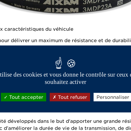
 caractéristiques du véhicule
pour délivrer un maximum de résistance et de durabili
 utilisent les meilleurs matériaux disponibles sur le m
 celle d’origine, cela peut avoir des conséquences impo
tème de transmission.
utilise des cookies et vous donne le contrôle sur ceux
souhaitez activer
é accrue :
sts approfondis, le matériau, la longueur et la large
Tout accepter
Tout refuser
Personnaliser
faible bord d’attaque de la courroie en combinaison a
érature.
té développés dans le but d'apporter une grande résis
 d’améliorer la durée de vie de la transmission, de d