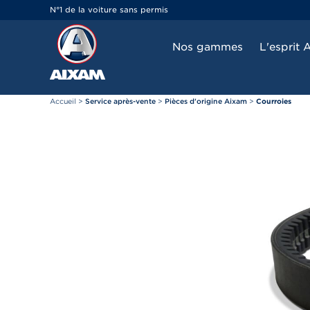
Panneau de gestion des cookies
N°1 de la voiture sans permis
Nos gammes
L'esprit 
Accueil
>
Service après-vente
>
Pièces d'origine Aixam
>
Courroies