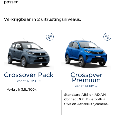
passen.
Verkrijgbaar in 2 uitrustingsniveaus.
CONFIGUREER
CON
Crossover Pack
Crossover
Premium
vanaf 
17 090 
€
vanaf 
19 190 
€
Verbruik 3.1L/100km
Standaard ABS en AIXAM
Connect 6.2'' Bluetooth +
USB en Achteruitrijcamera...