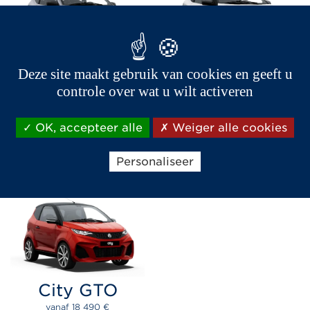
City Pack
City Sport
Deze site maakt gebruik van cookies en geeft u
controle over wat u wilt activeren
vanaf 
15 290 
€
vanaf 
17 190 
€
Centrale vergrendeling met
2 jaar fabrieksgarantie
'flipkey'
OK, accepteer alle
Weiger alle cookies
Personaliseer
CONFIGUREER
City GTO
vanaf 
18 490 
€