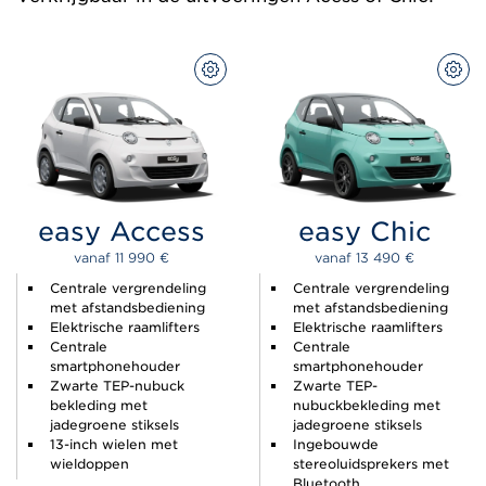
CONFIGUREER
CON
easy Access
easy Chic
vanaf 
11 990 
€
vanaf 
13 490 
€
Centrale vergrendeling
Centrale vergrendeling
met afstandsbediening
met afstandsbediening
Elektrische raamlifters
Elektrische raamlifters
Centrale
Centrale
smartphonehouder
smartphonehouder
Zwarte TEP-nubuck
Zwarte TEP-
bekleding met
nubuckbekleding met
jadegroene stiksels
jadegroene stiksels
13-inch wielen met
Ingebouwde
wieldoppen
stereoluidsprekers met
Bluetooth