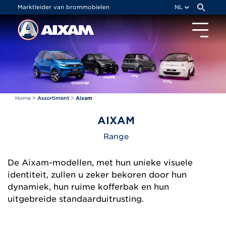
Cookies beheer paneel
Marktleider van brommobielen
NL
Home
>
Assortiment
>
Aixam
AIXAM
Range
De Aixam-modellen, met hun unieke visuele
identiteit, zullen u zeker bekoren door hun
dynamiek, hun ruime kofferbak en hun
uitgebreide standaarduitrusting.