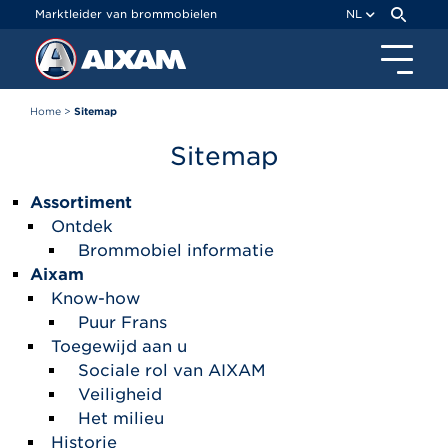
Cookies beheer paneel
Marktleider van brommobielen
NL
Home
>
Sitemap
Sitemap
Assortiment
Ontdek
Brommobiel informatie
Aixam
Know-how
Puur Frans
Toegewijd aan u
Sociale rol van AIXAM
Veiligheid
Het milieu
Historie