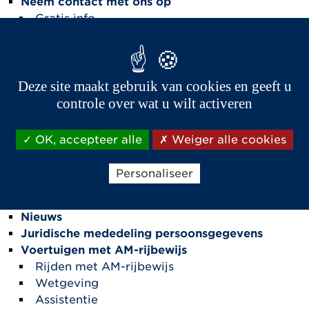
Neem contact met ons op
Gratis info
Bel mij
Proefrijden
Nieuwsbrief
Deze site maakt gebruik van cookies en geeft u
Sitemap
Disclaimer
controle over wat u wilt activeren
Veelgestelde vragen
Pers
OK, accepteer alle
Weiger alle cookies
Privacyverklaring
Europese typegoedkeuring
Personaliseer
Zoeken
Home
Nieuws
Juridische mededeling persoonsgegevens
Voertuigen met AM-rijbewijs
Rijden met AM-rijbewijs
Wetgeving
Assistentie