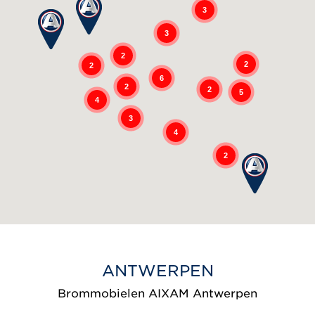
3
3
2
2
2
6
2
2
5
4
3
4
2
ANTWERPEN
Brommobielen AIXAM Antwerpen