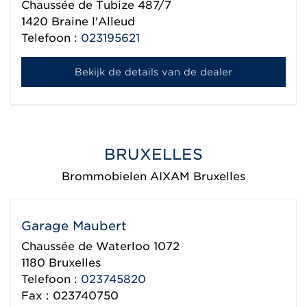
Chaussée de Tubize 487/7
1420
Braine l'Alleud
Telefoon :
023195621
Bekijk de details van de dealer
BRUXELLES
Brommobielen AIXAM Bruxelles
Garage Maubert
Chaussée de Waterloo 1072
1180
Bruxelles
Telefoon :
023745820
Fax : 023740750