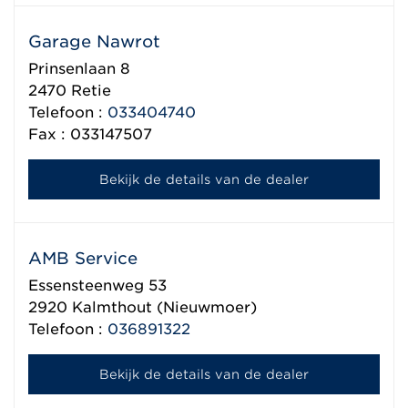
Garage Nawrot
Prinsenlaan 8
2470
Retie
Telefoon :
033404740
Fax : 033147507
Bekijk de details van de dealer
AMB Service
Essensteenweg 53
2920
Kalmthout (Nieuwmoer)
Telefoon :
036891322
Bekijk de details van de dealer