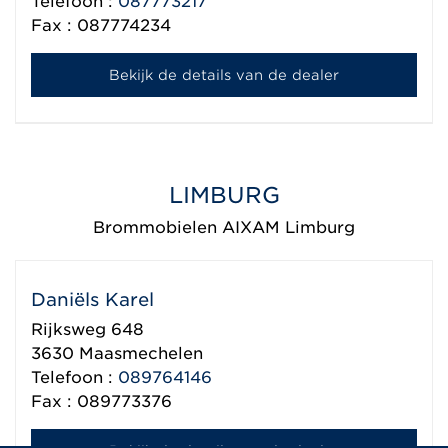
Telefoon :
087773217
Fax : 087774234
Bekijk de details van de dealer
LIMBURG
Brommobielen AIXAM Limburg
Daniëls Karel
Rijksweg 648
3630
Maasmechelen
Telefoon :
089764146
Fax : 089773376