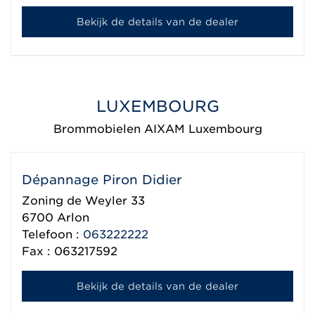
Bekijk de details van de dealer
LUXEMBOURG
Brommobielen AIXAM Luxembourg
Dépannage Piron Didier
Zoning de Weyler 33
6700
Arlon
Telefoon :
063222222
Fax : 063217592
Bekijk de details van de dealer