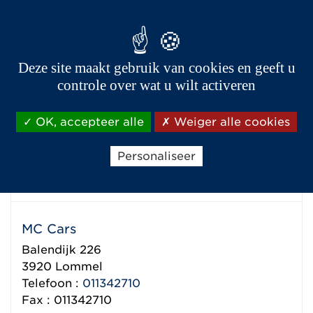
Bekijk de details van de dealer
Garage Lambrechts
Deze site maakt gebruik van cookies en geeft u
Sint-Truidersteenweg 433
controle over wat u wilt activeren
3840
Hoepertingen (Borgloon)
Telefoon :
012741406
OK, accepteer alle
Weiger alle cookies
Fax : 012671593
Personaliseer
Bekijk de details van de dealer
MC Cars
Balendijk 226
3920
Lommel
Telefoon :
011342710
Fax : 011342710