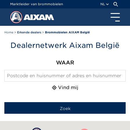
Cookies beheer paneel
Marktleider van brommobielen
NL
Home
>
Erkende dealers
>
Brommobielen AIXAM België
Dealernetwerk Aixam België
WAAR
Vind mij