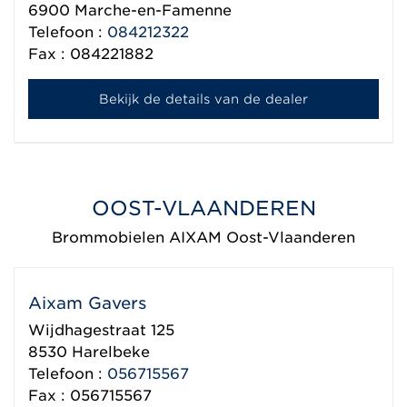
6900
Marche-en-Famenne
Telefoon :
084212322
Fax : 084221882
Bekijk de details van de dealer
OOST-VLAANDEREN
Brommobielen AIXAM Oost-Vlaanderen
Aixam Gavers
Wijdhagestraat 125
8530
Harelbeke
Telefoon :
056715567
Fax : 056715567