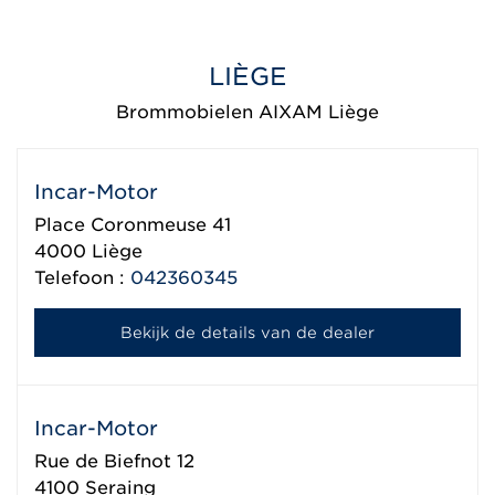
LIÈGE
Brommobielen AIXAM Liège
Incar-Motor
Place Coronmeuse 41
4000
Liège
Telefoon :
042360345
Bekijk de details van de dealer
Incar-Motor
Rue de Biefnot 12
4100
Seraing