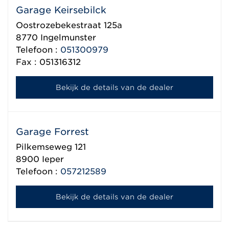
Garage Keirsebilck
Oostrozebekestraat 125a
8770
Ingelmunster
Telefoon :
051300979
Fax : 051316312
Bekijk de details van de dealer
Garage Forrest
Pilkemseweg 121
8900
Ieper
Telefoon :
057212589
Bekijk de details van de dealer