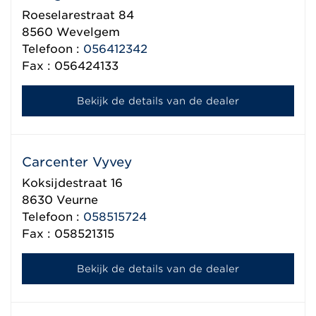
Roeselarestraat 84
8560
Wevelgem
Telefoon :
056412342
Fax : 056424133
Bekijk de details van de dealer
Carcenter Vyvey
Koksijdestraat 16
8630
Veurne
Telefoon :
058515724
Fax : 058521315
Bekijk de details van de dealer