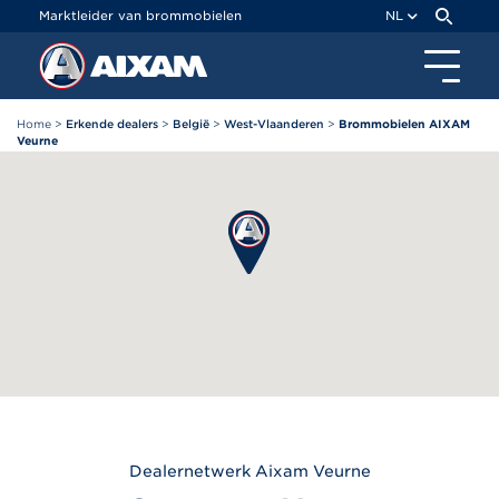
Cookies beheer paneel
Marktleider van brommobielen
NL
Home
>
Erkende dealers
>
België
>
West-Vlaanderen
>
Brommobielen AIXAM
Veurne
Dealernetwerk
Aixam
Veurne