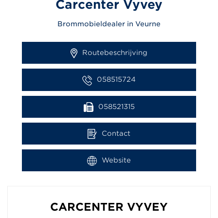
Carcenter Vyvey
Brommobieldealer in Veurne
Routebeschrijving
058515724
058521315
Contact
Website
CARCENTER VYVEY