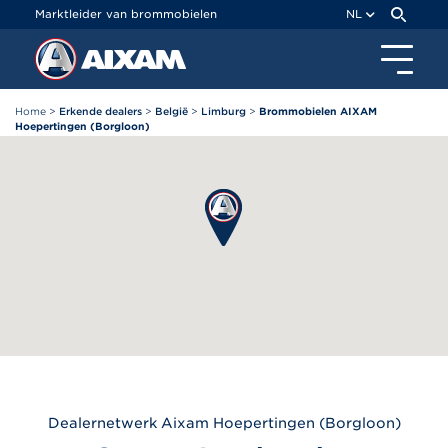
Cookies beheer paneel
Marktleider van brommobielen
NL
Home
>
Erkende dealers
>
België
>
Limburg
>
Brommobielen AIXAM
Hoepertingen (Borgloon)
Dealernetwerk
Aixam
Hoepertingen (Borgloon)