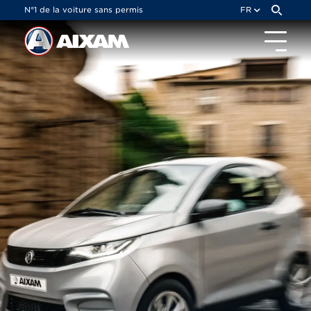
Panneau de gestion des cookies
N°1 de la voiture sans permis
FR