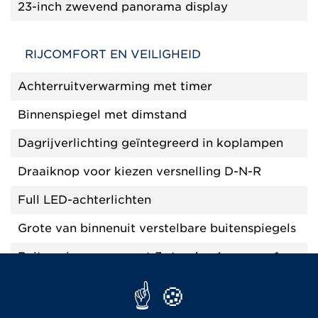
23-inch zwevend panorama display
RIJCOMFORT EN VEILIGHEID
Achterruitverwarming met timer
Binnenspiegel met dimstand
Dagrijverlichting geïntegreerd in koplampen
Draaiknop voor kiezen versnelling D-N-R
Full LED-achterlichten
Grote van binnenuit verstelbare buitenspiegels
Ruitenwisser voor met 3 standen (waarvan 1
met interval)
Verwarming/ontwaseming/ventilatie: 3
standen