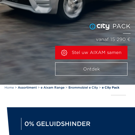
PACK
vanaf 15 290 €
Stel uw AIXAM samen
Ontdek
Home
>
Assortiment
>
e Aixam Range
>
Brommobiel e City
>
e City Pack
0% GELUIDSHINDER