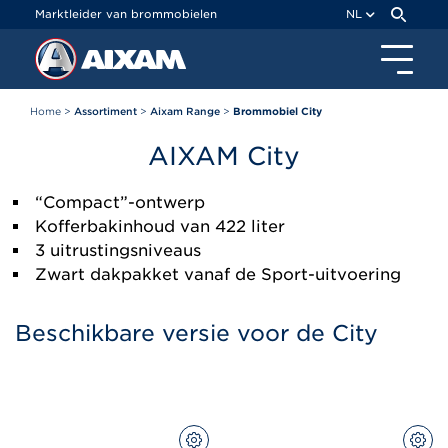
Cookies beheer paneel
Marktleider van brommobielen
NL
Home
>
Assortiment
>
Aixam Range
>
Brommobiel City
AIXAM
City
“Compact”-ontwerp
Kofferbakinhoud van 422 liter
3 uitrustingsniveaus
Zwart dakpakket vanaf de Sport-uitvoering
Beschikbare versie voor de City
CONFIGUREER
CON