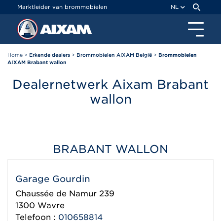
Cookies beheer paneel
Marktleider van brommobielen
NL
Home
>
Erkende dealers
>
Brommobielen AIXAM België
>
Brommobielen
AIXAM Brabant wallon
Dealernetwerk Aixam Brabant
wallon
BRABANT WALLON
Garage Gourdin
Chaussée de Namur 239
1300
Wavre
Telefoon :
010658814