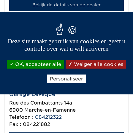
Bekijk de details van de dealer
Garage Marchand
Rue du Grand Bon Dieu 12
Deze site maakt gebruik van cookies en geeft u
5651
Somzée
controle over wat u wilt activeren
Telefoon :
0460/96.30.05
OK, accepteer alle
Weiger alle cookies
Bekijk de details van de dealer
Personaliseer
Garage Leveque
Rue des Combattants 14a
6900
Marche-en-Famenne
Telefoon :
084212322
Fax : 084221882