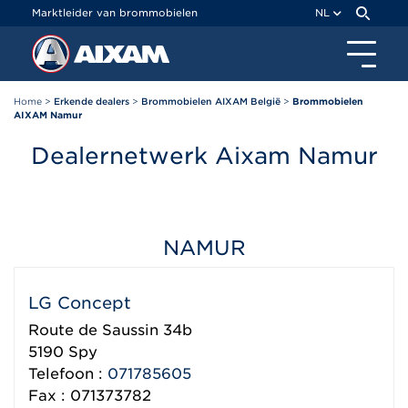
Cookies beheer paneel
Marktleider van brommobielen
NL
Home
>
Erkende dealers
>
Brommobielen AIXAM België
>
Brommobielen
AIXAM Namur
Dealernetwerk Aixam Namur
NAMUR
LG Concept
Route de Saussin 34b
5190
Spy
Telefoon :
071785605
Fax : 071373782