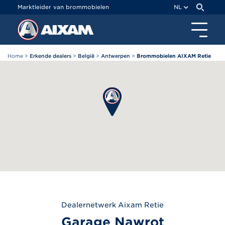
Cookies beheer paneel
Marktleider van brommobielen
NL
Home
>
Erkende dealers
>
België
>
Antwerpen
>
Brommobielen AIXAM Retie
Dealernetwerk
Aixam
Retie
Garage Nawrot