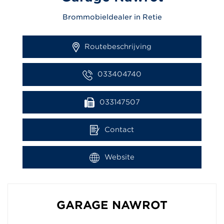
Brommobieldealer in Retie
Routebeschrijving
033404740
033147507
Contact
Website
GARAGE NAWROT