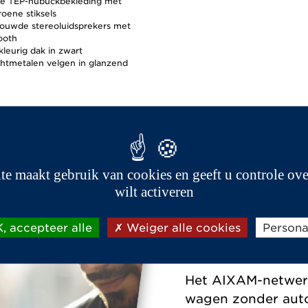
e TEP-nubuckbekleding met
roene stiksels
ouwde stereoluidsprekers met
ooth
leurig dak in zwart
ichtmetalen velgen in glanzend
ite maakt gebruik van cookies en geeft u controle ove
wilt activeren
, accepteer alle
Weiger alle cookies
Persona
AIXAM heeft een 
verkoop- en afters
Het AIXAM-netwerk 
wagen zonder autor