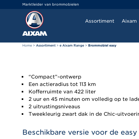
Cookies beheer paneel
Marktleider van brommobielen
Assortiment
Aixam
Home
>
Assortiment
>
e Aixam Range
>
Brommobiel easy
“Compact”-ontwerp
Een actieradius tot 113 km
Kofferruimte van 422 liter
2 uur en 45 minuten om volledig op te lad
2 uitrustingsniveaus
Tweekleurig zwart dak in de Chic-uitvoeri
Beschikbare versie voor de easy