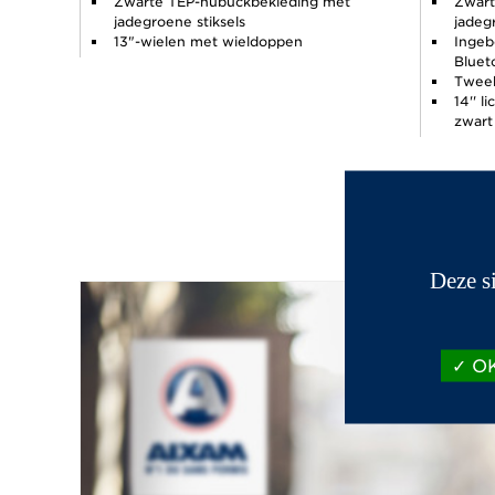
Zwarte TEP-nubuckbekleding met
Zwart
jadegroene stiksels
jadeg
13"-wielen met wieldoppen
Ingeb
Bluet
Tweek
14'' l
zwart
Deze s
OK