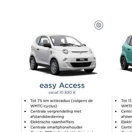
CONFIGUREER
easy Access
vanaf 
10 890 
€
Tot 75 km actieradius (volgens de
Tot 1
WMTC-cyclus)
WMTC
Centrale vergrendeling met
Centr
afstandsbediening
afsta
Elektrische raamheffers
Elekt
Centrale smartphonehouder
Centr