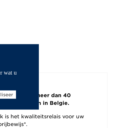
r wat u
liseer
netwerk van meer dan 40
alesafdelingen in Belgie.
is het kwaliteitsrelais voor uw
ijbewijs*.