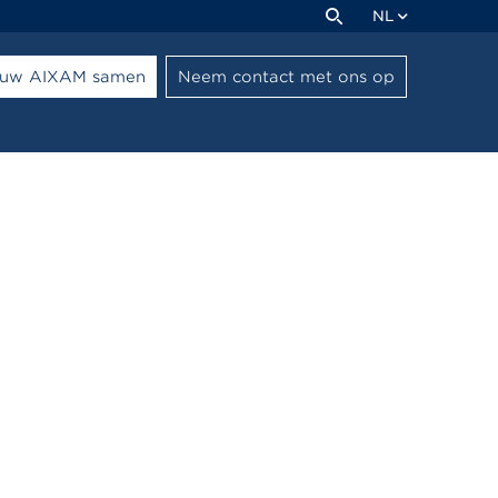
NL
l uw AIXAM samen
Neem contact met ons op