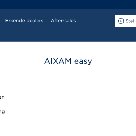
Erkende dealers
After-sales
Ste
AIXAM
easy
en
ng