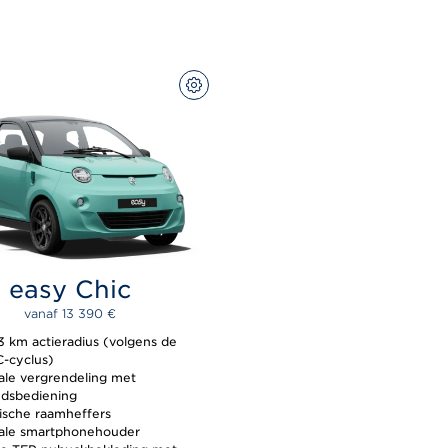
CONFIGUREER
easy Chic
vanaf 
13 390 
€
13 km actieradius (volgens de
-cyclus)
ale vergrendeling met
ndsbediening
rische raamheffers
ale smartphonehouder