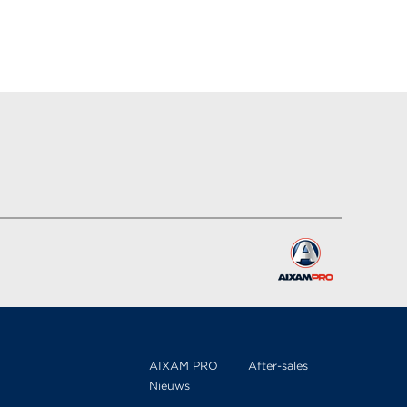
AIXAM PRO
After-sales
Nieuws