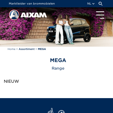
Cookies beheer paneel
Marktleider van brommobielen
NL
Home
>
Assortiment
>
MEGA
MEGA
Range
NIEUW