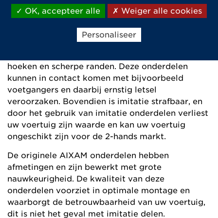
breken, die bij een botsing een ernstige
OK, accepteer alle
Weiger alle cookies
bedreiging voor uw gezondheid kunnen worden.
Bepaalde imitatie onderdelen die qua vorm
Personaliseer
identiek lijken zijn wezenlijk anders dan onze
originele onderdelen, met name in termen van
hoeken en scherpe randen. Deze onderdelen
kunnen in contact komen met bijvoorbeeld
voetgangers en daarbij ernstig letsel
veroorzaken. Bovendien is imitatie strafbaar, en
door het gebruik van imitatie onderdelen verliest
uw voertuig zijn waarde en kan uw voertuig
ongeschikt zijn voor de 2-hands markt.
De originele AIXAM onderdelen hebben
afmetingen en zijn bewerkt met grote
nauwkeurigheid. De kwaliteit van deze
onderdelen voorziet in optimale montage en
waarborgt de betrouwbaarheid van uw voertuig,
dit is niet het geval met imitatie delen.