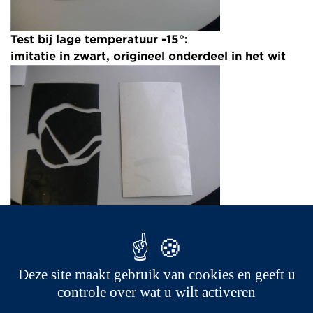
Test bij lage temperatuur -15°:
imitatie in zwart, origineel onderdeel in het wit
Om samen te vatten, imitatie onderdelen tonen
een belangrijk risico voor de veiligheid aan. In
feite, gezien de uitgevoerde schoktesten en de
Deze site maakt gebruik van cookies en geeft u
(hiervoor genoemde) resultaten, zien we dat de
controle over wat u wilt activeren
imitatie onderdelen in grootte, stugge stukken