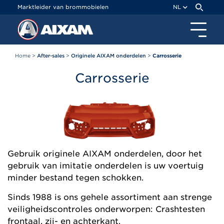
Cookies beheer paneel
Marktleider van brommobielen
NL
Home
>
After-sales
>
Originele AIXAM onderdelen
>
Carrosserie
Carrosserie
Gebruik originele AIXAM onderdelen, door het
gebruik van imitatie onderdelen is uw voertuig
minder bestand tegen schokken.
Sinds 1988 is ons gehele assortiment aan strenge
veiligheidscontroles onderworpen: Crashtesten
frontaal, zij- en achterkant.