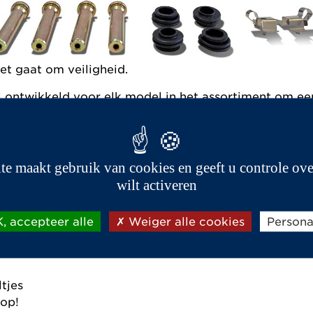
t gaat om veiligheid.
l ontwikkeld voor elk model in het assortiment om ee
mitatie remblokken, deze worden ontwikkeld voor mont
 Dit is waarom u op geen enkele manier afbreuk doet 
ite maakt gebruik van cookies en geeft u controle ove
e markt, zijn de originele AIXAM remblokken ontworpe
wilt activeren
rden:
, accepteer alle
Weiger alle cookies
Persona
tjes
rop!