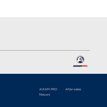
AIXAM PRO
After-sales
Nieuws