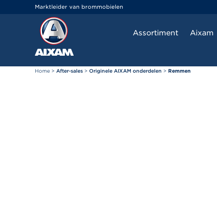
Cookies beheer paneel
Marktleider van brommobielen
Assortiment
Aixam
Home
>
After-sales
>
Originele AIXAM onderdelen
>
Remmen