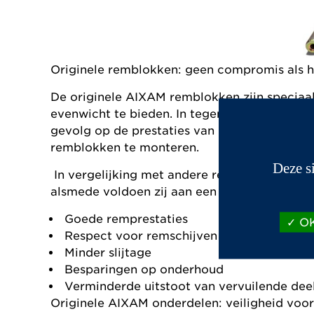
Originele remblokken: geen compromis als he
De originele AIXAM remblokken zijn speciaa
evenwicht te bieden. In tegenstelling tot i
gevolg op de prestaties van het remsysteem.
remblokken te monteren.
Deze s
In vergelijking met andere remblokken op d
alsmede voldoen zij aan een aantal voorwaa
Goede remprestaties
OK
Respect voor remschijven
Minder slijtage
Besparingen op onderhoud
Verminderde uitstoot van vervuilende deel
Originele AIXAM onderdelen: veiligheid voo