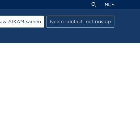
NL
l uw AIXAM samen
Neem contact met ons op