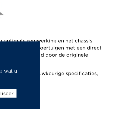
n optimale remwerking en het chassis
age op diverse voertuigen met een direct
aan uw veiligheid door de originele
r wat u
n voor zeer nauwkeurige specificaties,
liseer